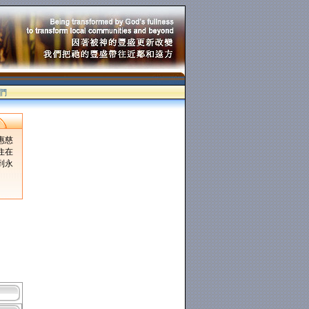
們
惠慈
住在
到永