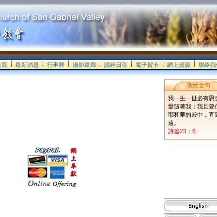
首頁
最新消息
行事曆
攝影畫廊
讀經日引
電子賀卡
網上資源
聯絡我
聖經金句
我一生一世必有恩
愛隨著我；我且要
耶和華的殿中，直
遠。
詩篇23：6