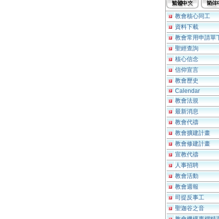
教會核心同工
資料下載
教會常用申請單
聖經查詢
核心信念
信仰宣言
教會歷史
Calendar
教會法規
最新消息
教會代禱
教會擴建計畫
教會修建計畫
宣教代禱
人事招聘
教會活動
教會週報
司提反事工
聖迦谷之音