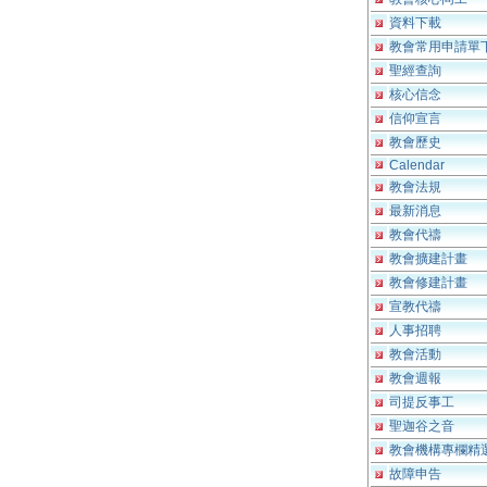
資料下載
教會常用申請單
聖經查詢
核心信念
信仰宣言
教會歷史
Calendar
教會法規
最新消息
教會代禱
教會擴建計畫
教會修建計畫
宣教代禱
人事招聘
教會活動
教會週報
司提反事工
聖迦谷之音
教會機構專欄精
故障申告