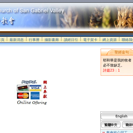
首頁
最新消息
行事曆
攝影畫廊
讀經日引
電子賀卡
網上資源
聯絡我
聖經金句
耶和華是我的牧者
必不致缺乏。
詩篇23：1
教會核心同工