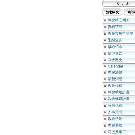
教會核心同工
資料下載
教會常用申請單
聖經查詢
核心信念
信仰宣言
教會歷史
Calendar
教會法規
最新消息
教會代禱
教會擴建計畫
教會修建計畫
宣教代禱
人事招聘
教會活動
教會週報
司提反事工