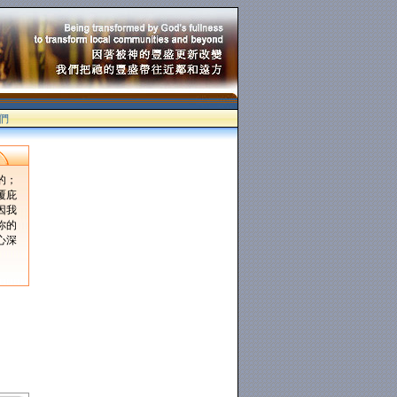
們
的；
覆庇
因我
你的
心深