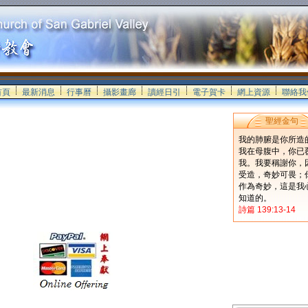
首頁
最新消息
行事曆
攝影畫廊
讀經日引
電子賀卡
網上資源
聯絡我
聖經金句
我的肺腑是你所造
我在母腹中，你已
我。我要稱謝你，
受造，奇妙可畏；
作為奇妙，這是我
知道的。
詩篇 139:13-14